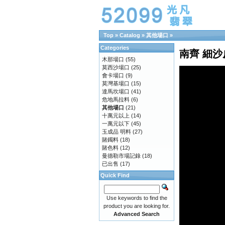
Top » Catalog » 其他場口 »
Categories
南齊 細
木那場口
(55)
莫西沙場口
(25)
會卡場口
(9)
莫灣基場口
(15)
達馬坎場口
(41)
危地馬拉料
(6)
其他場口
(21)
十萬元以上
(14)
一萬元以下
(45)
玉成品 明料
(27)
賭鐲料
(18)
賭色料
(12)
曼德勒市場記錄
(18)
已出售
(17)
Quick Find
Use keywords to find the
product you are looking for.
Advanced Search