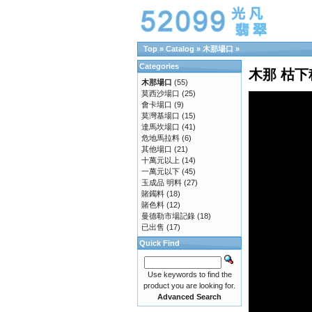
Top » Catalog » 木那場口 »
Categories
木那 枯
木那場口
(55)
莫西沙場口
(25)
會卡場口
(9)
莫灣基場口
(15)
達馬坎場口
(41)
危地馬拉料
(6)
其他場口
(21)
十萬元以上
(14)
一萬元以下
(45)
玉成品 明料
(27)
賭鐲料
(18)
賭色料
(12)
曼德勒市場記錄
(18)
已出售
(17)
Quick Find
Use keywords to find the
product you are looking for.
Advanced Search