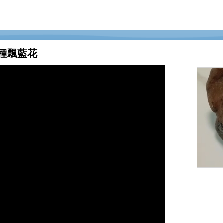
下種飄藍花